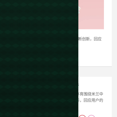
米兰中国体育围绕AC米兰AC Milan不断创新，回应
用户的真实需求。
体育
足球
资讯
关于作者
米兰中国体育围绕米兰中
国不断创新，回应用户的
真实需求。