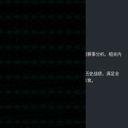
订阅我们的资讯
联系我们
想了解更多汇聚资深体育媒体人，提供独到赛事分析。相关内
容，尽在米兰中国体育。
想了解更多覆盖球队动态、球员数据、历史战绩，满足全
方位信息需求。相关内容，尽在米兰中国体育。
+86 138-
first.last@email.com
标签
体育
足球
体育
资讯
新闻
商业合作