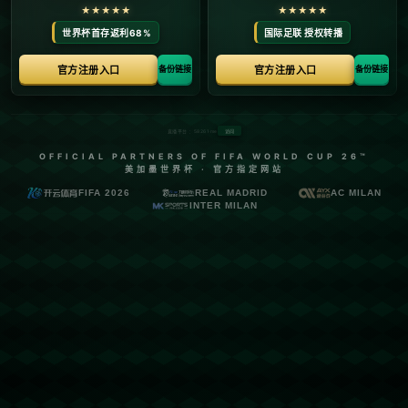
★★★★★
★★★★★
世界杯首存返利68%
国际足联 授权转播
官方注册入口
官方注册入口
备份链接
备份链接
直播平台 ：58261·me
访问
OFFICIAL PARTNERS OF FIFA WORLD CUP 26™
美加墨世界杯 · 官方指定网站
FIFA 2026
REAL MADRID
AC MILAN
INTER MILAN