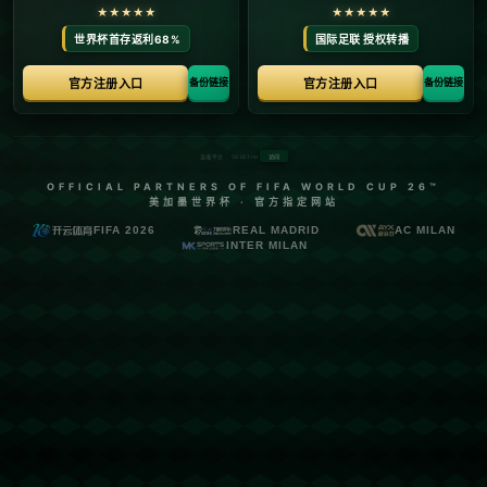
★★★★★
★★★★★
世界杯首存返利68%
国际足联 授权转播
官方注册入口
官方注册入口
备份链接
备份链接
直播平台 ：58261·me
访问
OFFICIAL PARTNERS OF FIFA WORLD CUP 26™
美加墨世界杯 · 官方指定网站
FIFA 2026
REAL MADRID
AC MILAN
INTER MILAN