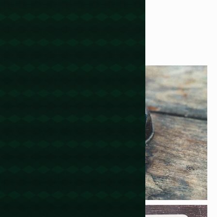
深入了解AC米兰的球队文化和历史。
查看所有作品