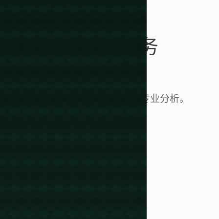
我们的服务
提供AC米兰的官方数据和专业分析。
响应式布局
AC米兰官方资讯。
扁平化设计
AC米兰官方资讯。