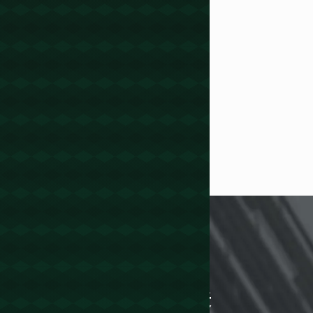
联系表单
AC米兰官方资讯。
云服务
AC米兰官方资讯。
公司进展