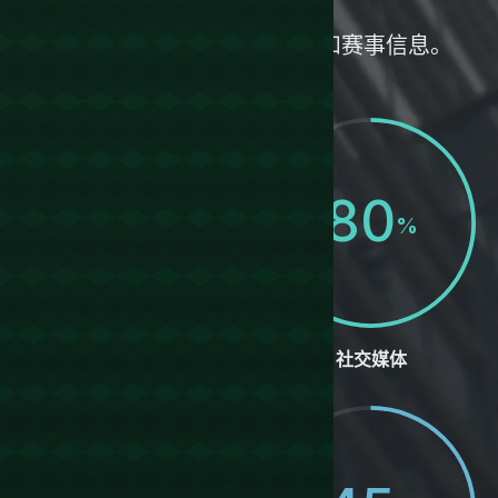
及时掌握AC米兰的最新动态和赛事信息。
40
80
新访客
社交媒体