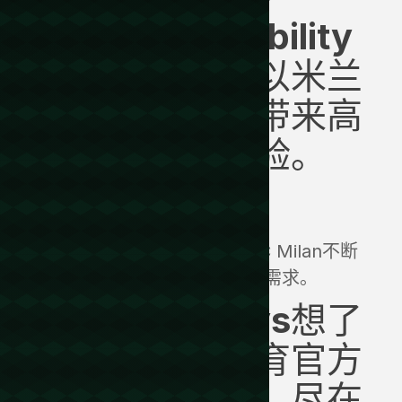
Increase
visibility
米兰中国体育以米兰
Subject:
General
Say Hi
Other
中国为核心，带来高
效便捷的体验。
简体中文
·
繁體中文
米兰中国体育围绕AC米兰AC Milan不断
米兰中国体育科技有限公司
创新，回应用户的真实需求。
致力于为中国球迷打造最权威、最全面的AC米兰资讯和深度
We are
always
想了
内容平台。
电话：
+86 139 5645 5077
解更多米兰体育官方
邮箱：
admin@enjoyvalley.com
微信：enjoyvalley_310
营业时间：7×24
北京市朝阳区建国路407号
网站相关内容，尽在