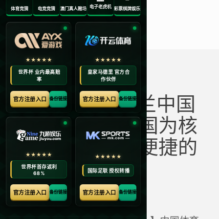
00 (123) 456 78 90
00 (987) 654 32 10
Creativity
米兰中国
体育以米兰中国为核
manager@email.com
心，带来高效便捷的
asistant@email.com
体验。
精选米兰体育官网内容，米兰中国体育与你一
同发现更多精彩。