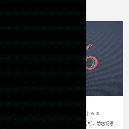
实，分析专业。
最新动态
2026年5月15日
米兰中国体育
,
官方数据
15
汇聚资深体育媒体人，提供独到赛事分析，助您洞悉