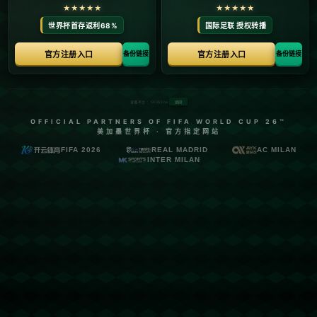
★★★★★
★★★★★
世界杯首存返利68%
国际足联 授权转播
官方注册入口
官方注册入口
备份链接
备份链接
直播平台 ：58261·me
访问
OFFICIAL PARTNERS OF FIFA WORLD CUP 26™
美加墨世界杯 · 官方指定网站
FIFA 2026
REAL MADRID
AC MILAN
INTER MILAN