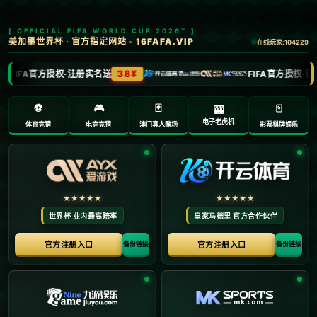
[ OFFICIAL FIFA WORLD CUP 2026™ ]
美加墨世界杯 · 官方指定网站 - 16FAFA.VIP
在线玩家:
104229
38¥
FIFA官方授权·注册实名送
FIFA官方授权·注册
⚽️
🎮
🃏
🀄️
🎰
电子老虎机
体育竞猜
电竞竞猜
澳门真人赌场
彩票棋牌娱乐
★★★★★
★★★★★
世界杯 业内最高赔率
皇家马德里 官方合作伙伴
官方注册入口
官方注册入口
备份链接
备份链接