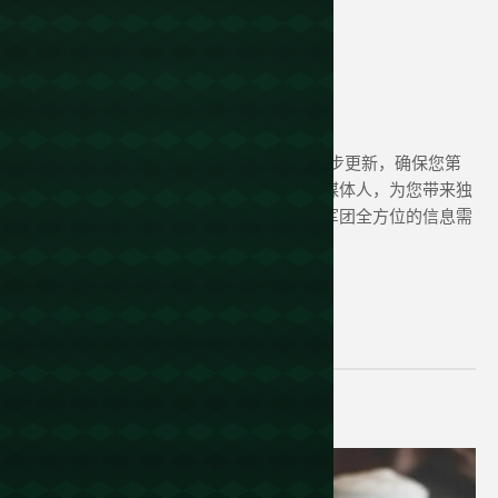
历史战绩
Subject:
General
Say Hi
Other
2026年4月28日
体育
,
精彩瞬间
15
米兰中国体育官方网站，与AC米兰官网同步更新，确保您第
一时间获取官方信息。我们汇聚资深体育媒体人，为您带来独
简体中文
·
繁體中文
到的赛事分析和深度报道，满足您对红黑军团全方位的信息需
求。
阅读全文
米兰中国体育科技有限公司
致力于为中国球迷打造最权威、最全面的AC米兰资讯和深度
内容平台。
电话：
+86 139 5645 5077
邮箱：
admin@enjoyvalley.com
微信：enjoyvalley_310
营业时间：7×24
北京市朝阳区建国路407号
鄂ICP备202449787181号