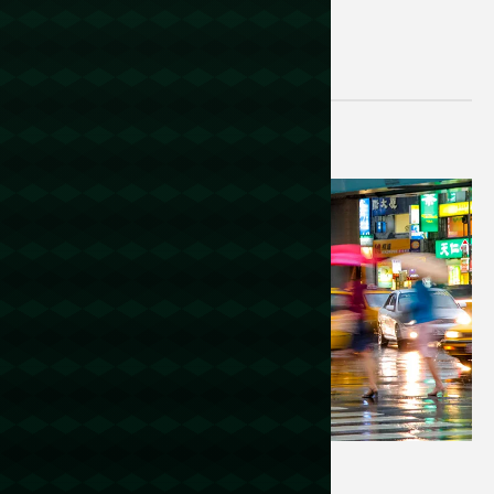
阅读全文
球迷社区