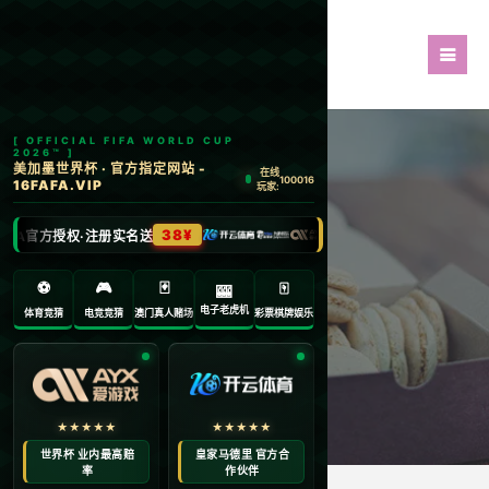
Get in Touch
想了解更多米兰体育官方网站相关内容，尽在
米兰中国体育。
2026年5月15日
咖啡
,
马卡龙
赛事分析
米兰中国体育以米兰中国为核心，带来高效便捷的体验。
14/05 Jupiter, JP 80630