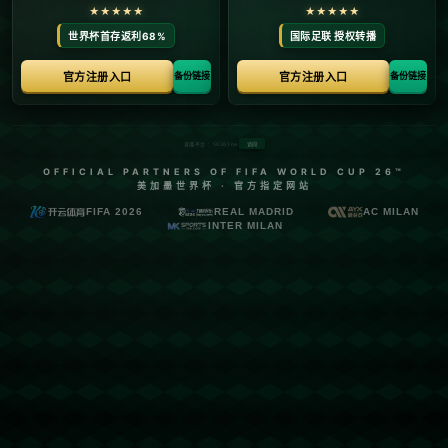
★★★★★
★★★★★
世界杯首存返利68%
国际足联 授权转播
官方注册入口
官方注册入口
备份链接
备份链接
直播平台 ：58261·me
访问
OFFICIAL PARTNERS OF FIFA WORLD CUP 26™
美加墨世界杯 · 官方指定网站
FIFA 2026
REAL MADRID
AC MILAN
INTER MILAN