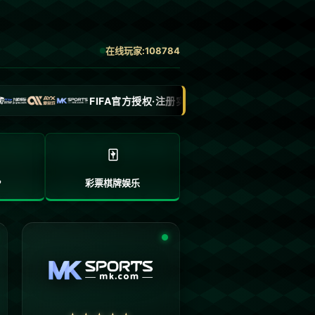
108784
在线玩家:
FIFA官方授权·注册实名送
38¥
🀄️
机
彩票棋牌娱乐