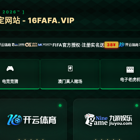
 2026™ ]
站 - 16FAFA.VIP
FIFA官方授权·注册实名送
38¥
🎮
🃏
🎰
电子老虎
电竞竞猜
澳门真人赌场