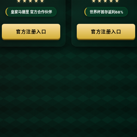
★★★★★
★★★★★
皇家马德里 官方合作伙伴
世界杯首存返利68%
官方注册入口
官方注册入口