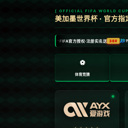
[ OFFICIAL FIFA WORLD CUP
美加墨世界杯 · 官方指定网
FIFA官方授权·注册实名送
38¥
⚽️
体育竞猜